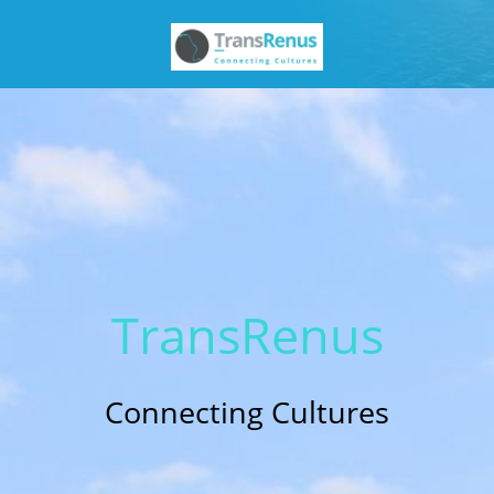
Trans
Renus
Connecting Cultures